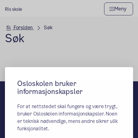
Meny
Ris skole
Hovedseksjon
Forsiden
Søk
Søk
Osloskolen bruker
informasjonskapsler
Ris skole
For at nettstedet skal fungere og være trygt,
– en del av Osloskolen
bruker Osloskolen informasjonskapsler. Noen
Besøks- og leveringsadresse:
er teknisk nødvendige, mens andre sikrer ulik
Ris skolevei 24A, 0373 Oslo
funksjonalitet.
Postadresse: