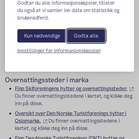
videre.
Godtar du alle informasjonskapsler, tillater
du også at vi samler inn data om statistikk og
Rimelige lokaler og
brukeradferd.
overnattingssteder
Her er en oversikt over lokaler og overnattingssteder i
Oslo og omegn som kan lånes eller leies rimelig.
Kun nødvendige
Godta alle
Lån og utleie av Oslo kommunes lokaler
Innstillinger for informasjonskapsler
(ekstern lenke)
Lån og utleie av skoler i Oslo
(ekstern le
Lån og utleie av kultureiendommer i Oslo
Overnattingssteder i marka
(e
Finn Skiforeningens hytter og overnattingssteder.
Du finner overnattingsstedene i kartet, og klikke deg
inn på disse.
Oversikt over Den Norske Turistforenings hytter i
(ekstern lenke)
Oslomarka.
Du finner overnattingsstedene i
kartet, og klikke deg inn på disse.
Finn Den Norske Turistforenings (DNT) hytter og