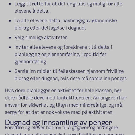
Legg til rette for at det er gratis og mulig for alle
elevene å delta.
La alle elevene delta, uavhengig av økonomiske
bidrag eller deltagelse i dugnad.
Velg rimelige aktiviteter.
Inviter alle elevene og foreldrene til å delta i
planlegging og gjennomføring, i god tid før
gjennomføring.
Samle inn midler til felleskassen gjennom frivillige
bidrag eller dugnad, hvis dere må samle inn penger.
Hvis dere planlegger en aktivitet for hele klassen, bør
dere rådføre dere med kontaktlæreren. Arrangøren har
ansvar for sikkerhet og tilsyn med mindreårige, og må
sørge for at det er nok voksne med på aktiviteten.
Dugnad og innsamling av penger
Foreldre og elever har lov til å gi gaver og arrangere
dugnad, men alle gaver skal være frivillige og anonyme.