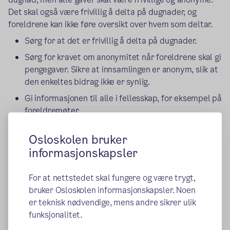
Det skal også være frivillig å delta på dugnader, og
foreldrene kan ikke føre oversikt over hvem som deltar.
Sørg for at det er frivillig å delta på dugnader.
Sørg for kravet om anonymitet når foreldrene skal gi
pengegaver. Sikre at innsamlingen er anonym, slik at
den enkeltes bidrag ikke er synlig.
Gi informasjonen til alle i fellesskap, for eksempel på
foreldremøter.
Være bevisst på hvor og hvor ofte dere informerer
Osloskolen bruker
om dugnad og innsamling, slik at det ikke oppleves
informasjonskapsler
som press for å bidra.
Foreldrene skal ikke bære noe økonomisk risiko, ved å
For at nettstedet skal fungere og være trygt,
gjennomføre en dugnad. Det er derfor viktig å unngå
bruker Osloskolen informasjonskapsler. Noen
dugnader der foreldrene må kjøpe et produkt på
er teknisk nødvendige, mens andre sikrer ulik
forhånd for videresalg, slik at man ikke risikerer å måtte
funksjonalitet.
betale for produktet når de ikke klarer å selge det