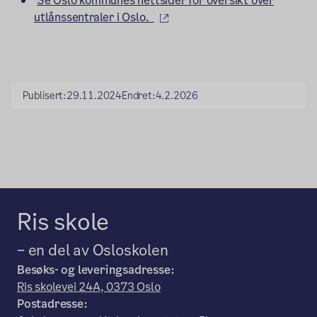
Se Oslo kommunes nettsider for oversikt over
(ekstern lenke)
utlånssentraler i Oslo.
Publisert:
29.11.2024
Endret:
4.2.2026
Ris skole
– en del av Osloskolen
Besøks- og leveringsadresse:
Ris skolevei 24A, 0373 Oslo
Postadresse: