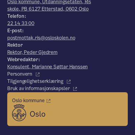
Oslo kommune, Utdanningsetaten, Ris
skole, PB 6127 Etterstad, 0602 Oslo
Telefon:
22 14 33 00
E-post:
postmottak.ris@osloskolen.no
Rektor
Rektor, Peder Gjedrem
Webredaktør:
Konsulent, Marianne Søttar Hanssen
Personvern
Tilgjengelighetserklæring
Bruk av informasjonskapsler
Oslo kommune