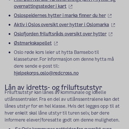
(ekstern lenke)
overnattingssteder i kart
(ekstern
Oslospeidernes hytter i marka finner du her
(ekste
Aktiv i Oslos oversikt over hytter i Oslomarka
(ekstern
Oslofjorden friluftsråds oversikt over hytter
(ekstern lenke)
Østmarkskapellet
Oslo røde kors leier ut hytta Bamsebo til
klasseturer. For informasjon om denne hytta må
dere sende e-post til:
hjelpekorps.oslo@redcross.no
Lån av
idretts- og
friluftsutstyr
Friluftsutstyr kan lånes av kommunale og ideelle
utlånssentraler. Fra en del av utlånssentralene kan det
lånes utstyr for en hel klasse. Hvis det legges opp til at
hver enkelt skal låne utstyr til turen selv, bør dere
informere elever/foresatte godt om denne muligheten.